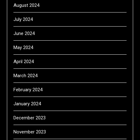
August 2024
July 2024
June 2024
May 2024
April 2024
March 2024
February 2024
January 2024
December 2023
November 2023