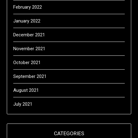
February 2022
January 2022
December 2021
November 2021
October 2021
September 2021
August 2021
July 2021
CATEGORIES