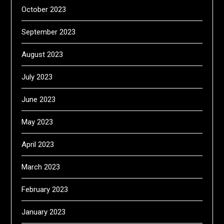
October 2023
September 2023
August 2023
July 2023
June 2023
May 2023
April 2023
March 2023
February 2023
January 2023