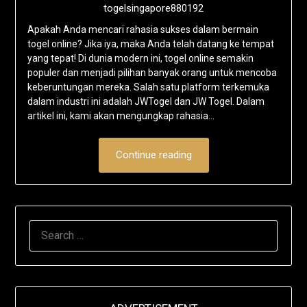
togelsingapore880192
Apakah Anda mencari rahasia sukses dalam bermain
togel online? Jika iya, maka Anda telah datang ke tempat
yang tepat! Di dunia modern ini, togel online semakin
populer dan menjadi pilihan banyak orang untuk mencoba
keberuntungan mereka. Salah satu platform terkemuka
dalam industri ini adalah JWTogel dan JW Togel. Dalam
artikel ini, kami akan mengungkap rahasia…
Continue reading
SEARCH
FOR: