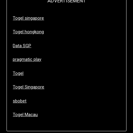
ADVERTISEMENT
Togel singapore
Togel hongkong
Data SGP
pragmatic play
Togel
Togel Singapore
sbobet
Togel Macau