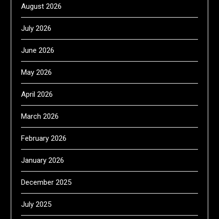
August 2026
July 2026
June 2026
May 2026
April 2026
March 2026
February 2026
January 2026
December 2025
July 2025