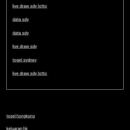
live draw sdy lotto
data sdy
data sdy
live draw sdy
togel sydney
live draw sdy lotto
togel hongkong
keluaran hk